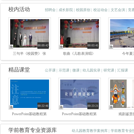
校内活动
招聘会
|
成长影院
|
校园原创
|
校运动会
|
文艺会演
|
竞
00:09:42
00:03:45
三句半《校园赞》 张
歌曲《儿歌表演唱》
今年夏
精品课堂
公开课
|
示范课
|
微课
|
幼儿园实录
|
研究课
|
汇报课
00:22:46
00:23:21
PowerPoint基础教程第
PowerPoint基础教程第
戏剧鉴赏
学前教育专业资源库
幼儿园教育教学案例库
|
学前教育专业