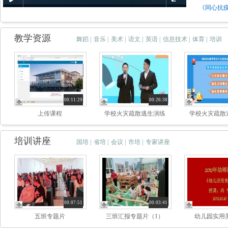
《同心抗
教学资源
舞蹈
|
音乐
|
美术
|
语文
|
英语
|
信息技术
|
体育
|
培训
00:11:29
00:26:38
上传课程
学校火灾疏散逃生演练
学校火灾疏散
培训讲座
国培
|
省培
|
会议
|
市培
|
专家讲座
00:07:51
00:03:41
五班专题片
三班汇报专题片（1）
幼儿园实用美