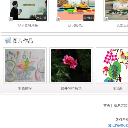
00:01:49
00:01:01
登子走独木桥
认识颜色3
认知五
图片作品
主题展报
盛开的芍药花
剪纸6
首页
|
联系方式
版权所
冀ICP备0601