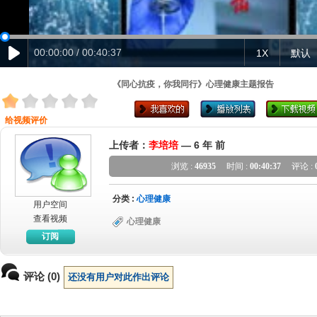
00:00:00 / 00:40:37
1X
默认
《同心抗疫，你我同行》心理健康主题报告
给视频评价
上传者：
李培培
—
6 年 前
浏览 :
46935
时间 :
00:40:37
评论 :
分类 :
心理健康
用户空间
查看视频
心理健康
订阅
评论 (0)
还没有用户对此作出评论