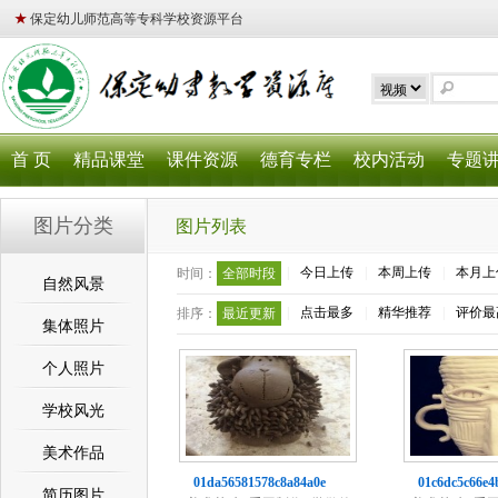
★
保定幼儿师范高等专科学校资源平台
首 页
精品课堂
课件资源
德育专栏
校内活动
专题
图片分类
图片列表
|
今日上传
|
本周上传
|
本月上
时间：
全部时段
自然风景
|
点击最多
|
精华推荐
|
评价最
排序：
最近更新
集体照片
个人照片
学校风光
美术作品
01da56581578c8a84a0e
01c6dc5c66e4
简历图片