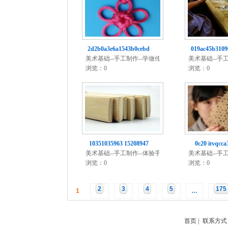
2d2b0a3e6a1543b0cebd
019ac45b3109
美术基础--手工制作--学做传统
美术基础--手
手
制
浏览：0
浏览：0
10351035963 15208947
0c20 itvqcc
美术基础--手工制作--体验手工
美术基础--手
制
制
浏览：0
浏览：0
2
3
4
5
175
1
…
首页
|
联系方式