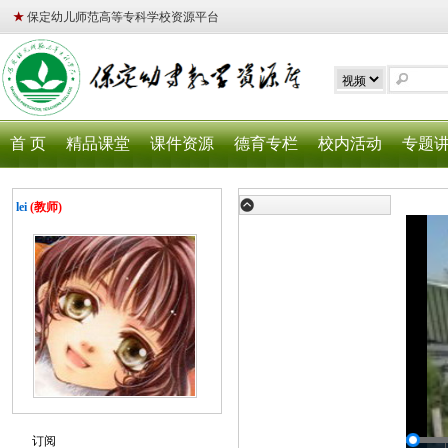
★
保定幼儿师范高等专科学校资源平台
首 页
精品课堂
课件资源
德育专栏
校内活动
专题
lei
(教师)
订阅