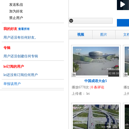
发送私信
加为好友
禁止用户
我的好友
查看所有
视频
图片
文
用户还没有任何好友。
专辑
用户还没创建任何专辑
lei订阅的用户
02:08:10
lei还没有订阅任何用户
中国成语大会5
举报该用户
播放6778次
| 0 条评论
播放
上传者：
lei
上