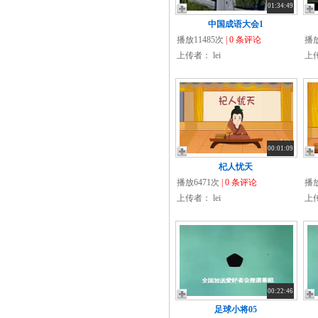
01:34:49
中国成语大会1
播放11485次
| 0 条评论
播放
上传者：
lei
上
00:01:09
杞人忧天
播放6471次
| 0 条评论
播放
上传者：
lei
上
00:22:46
足球小将05