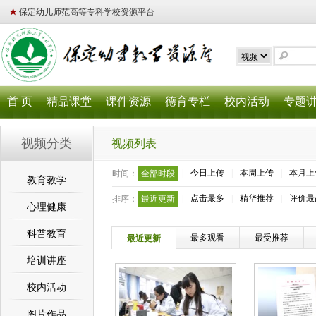
★
保定幼儿师范高等专科学校资源平台
首 页
精品课堂
课件资源
德育专栏
校内活动
专题
视频分类
视频列表
|
今日上传
|
本周上传
|
本月上
时间：
全部时段
教育教学
|
点击最多
|
精华推荐
|
评价最
排序：
最近更新
心理健康
科普教育
最多观看
最受推荐
最近更新
培训讲座
校内活动
图片作品