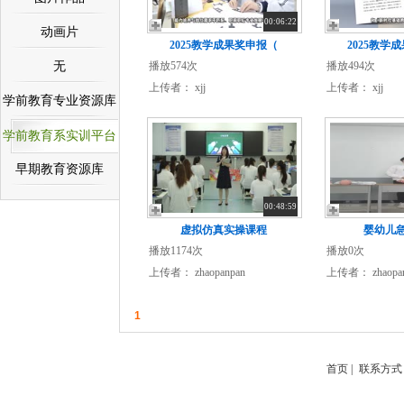
00:06:22
动画片
2025教学成果奖申报（
2025教学
无
播放574次
播放494次
上传者：
xjj
上传者：
xjj
学前教育专业资源库
学前教育系实训平台
早期教育资源库
00:48:59
虚拟仿真实操课程
婴幼儿
播放1174次
播放0次
上传者：
zhaopanpan
上传者：
zhaopa
1
首页
|
联系方式