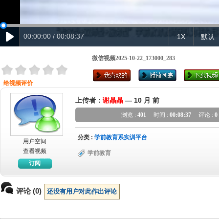
00:00:00 / 00:08:37
1X
默认
微信视频2025-10-22_173000_283
给视频评价
上传者：
谢晶晶
—
10 月 前
浏览 :
401
时间 :
00:08:37
评论 :
0
分类 :
学前教育系实训平台
用户空间
查看视频
学前教育
订阅
评论 (0)
还没有用户对此作出评论