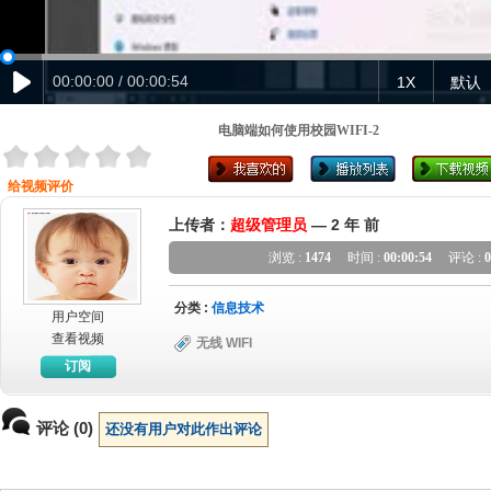
00:00:00 / 00:00:54
1X
默认
电脑端如何使用校园WIFI-2
给视频评价
上传者：
超级管理员
—
2 年 前
浏览 :
1474
时间 :
00:00:54
评论 :
0
分类 :
信息技术
用户空间
查看视频
无线 WIFI
订阅
评论 (0)
还没有用户对此作出评论