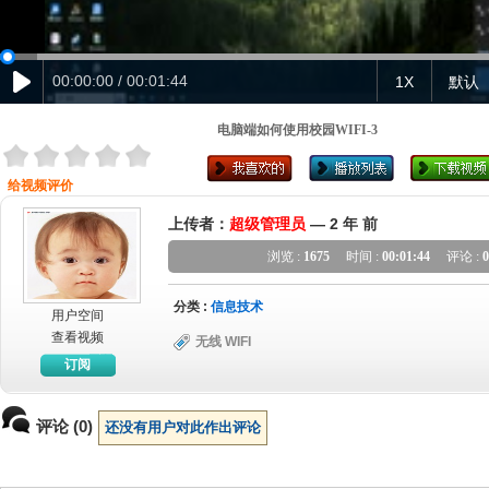
00:00:00 / 00:01:44
1X
默认
电脑端如何使用校园WIFI-3
给视频评价
上传者：
超级管理员
—
2 年 前
浏览 :
1675
时间 :
00:01:44
评论 :
0
分类 :
信息技术
用户空间
查看视频
无线 WIFI
订阅
评论 (0)
还没有用户对此作出评论