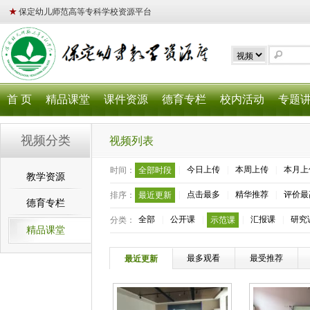
★
保定幼儿师范高等专科学校资源平台
首 页
精品课堂
课件资源
德育专栏
校内活动
专题
视频分类
视频列表
|
今日上传
|
本周上传
|
本月上
时间：
全部时段
教学资源
|
点击最多
|
精华推荐
|
评价最
排序：
最近更新
德育专栏
全部
|
公开课
|
|
汇报课
|
研究
分类：
示范课
精品课堂
最多观看
最受推荐
最近更新