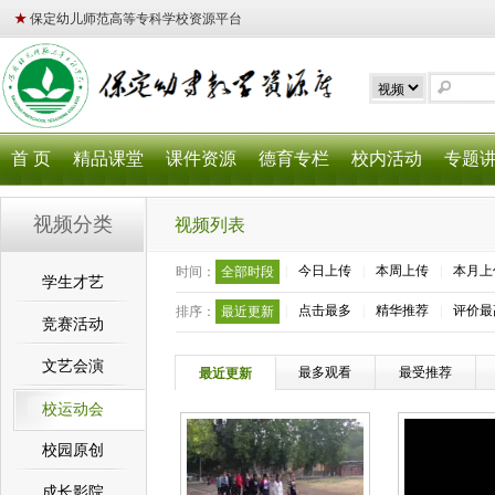
★
保定幼儿师范高等专科学校资源平台
首 页
精品课堂
课件资源
德育专栏
校内活动
专题
视频分类
视频列表
|
今日上传
|
本周上传
|
本月上
时间：
全部时段
学生才艺
|
点击最多
|
精华推荐
|
评价最
排序：
最近更新
竞赛活动
文艺会演
最多观看
最受推荐
最近更新
校运动会
校园原创
成长影院