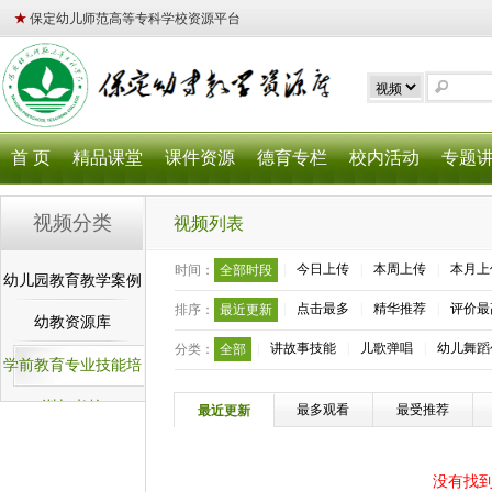
★
保定幼儿师范高等专科学校资源平台
首 页
精品课堂
课件资源
德育专栏
校内活动
专题
视频分类
视频列表
|
今日上传
|
本周上传
|
本月上
时间：
全部时段
幼儿园教育教学案例
|
点击最多
|
精华推荐
|
评价最
排序：
最近更新
库
幼教资源库
|
讲故事技能
|
儿歌弹唱
|
幼儿舞蹈
分类：
全部
学前教育专业技能培
训与考核
最多观看
最受推荐
最近更新
没有找