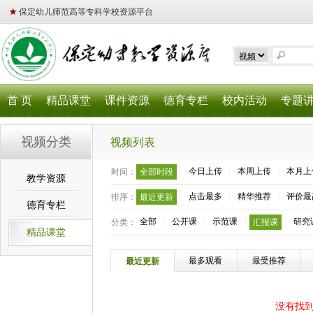
★
保定幼儿师范高等专科学校资源平台
首 页
精品课堂
课件资源
德育专栏
校内活动
专题
视频分类
视频列表
|
今日上传
|
本周上传
|
本月上
时间：
全部时段
教学资源
|
点击最多
|
精华推荐
|
评价最
排序：
最近更新
德育专栏
全部
|
公开课
|
示范课
|
|
研究
分类：
汇报课
精品课堂
最多观看
最受推荐
最近更新
没有找