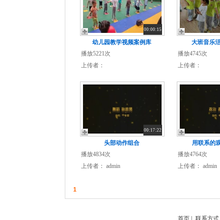
00:00:15
幼儿园教学视频案例库
大班音乐活
播放5221次
播放4745次
上传者：
上传者：
00:17:22
头部动作组合
用联系的
播放4834次
播放4764次
上传者：
admin
上传者：
admin
1
首页
|
联系方式