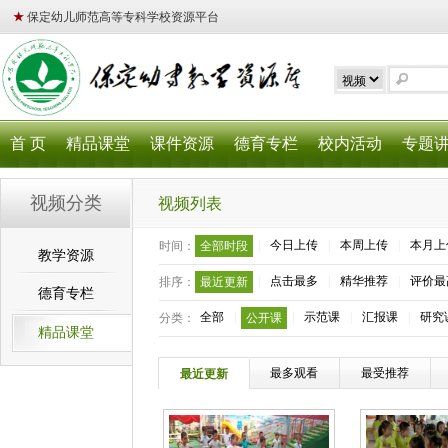
★
保定幼儿师范高等专科学校资源平台
首 页
精品课堂
课件资源
德育专栏
校内活动
专题
视频分类
视频列表
|
今日上传
|
本周上传
|
本月上
时间：
全部时段
教学资源
|
点击最多
|
精华推荐
|
评价最
排序：
最近更新
德育专栏
全部
|
|
示范课
|
汇报课
|
研究
分类：
公开课
精品课堂
最多观看
最受推荐
最近更新