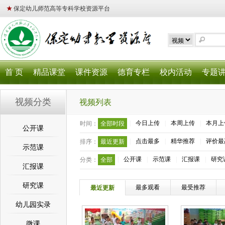
★
保定幼儿师范高等专科学校资源平台
首 页
精品课堂
课件资源
德育专栏
校内活动
专题
视频分类
视频列表
|
今日上传
|
本周上传
|
本月上
时间：
全部时段
公开课
|
点击最多
|
精华推荐
|
评价最
排序：
最近更新
示范课
|
公开课
|
示范课
|
汇报课
|
研究
分类：
全部
汇报课
研究课
最多观看
最受推荐
最近更新
幼儿园实录
微课