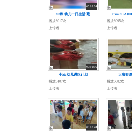
00:03:34
中班 幼儿一日生活 藏
trim.8CAD0
播放6017次
播放6995次
上传者：
上传者：
00:01:16
小班 幼儿进区计划
大班盥洗环
播放6107次
播放6082次
上传者：
上传者：
00:02:48