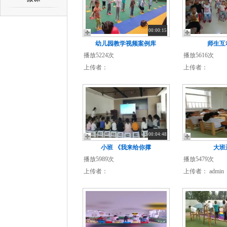
00:00:15
幼儿园教学视频案例库
师生互
播放5224次
播放5616次
上传者：
上传者：
00:04:48
小班 《我来给你撑
大班
播放5989次
播放5479次
上传者：
上传者：
admin