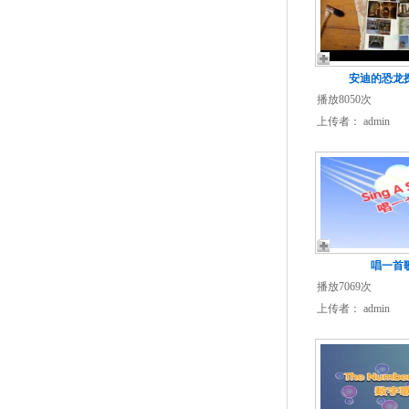
安迪的恐龙探
播放8050次
上传者：
admin
唱一首
播放7069次
上传者：
admin