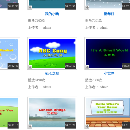
00:02:38
00:02:50
00:02:
我的小狗
新年好
播放7265次
播放7051次
上传者：
admin
上传者：
admin
00:02:49
00:02:12
00:02:
ABC之歌
小世界
播放8190次
播放7086次
上传者：
admin
上传者：
admin
00:02:16
00:01:22
00:01: