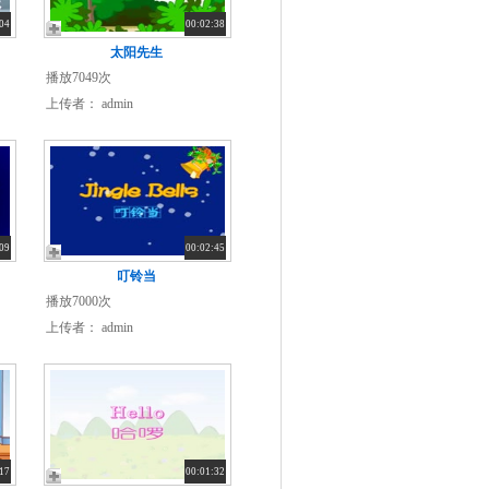
04
00:02:38
太阳先生
播放7049次
上传者：
admin
09
00:02:45
叮铃当
播放7000次
上传者：
admin
17
00:01:32