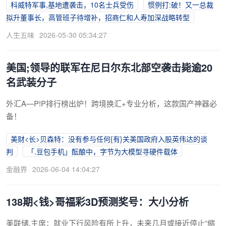
科威特军事,基地遭袭击，10名士兵受伤
惯例打:破！又一总裁
拟升董事长，高管班子待增补，招商仁和人寿加深战略转型
人生五味
2026-05-30 05:34:27
美国;领导的联军在尼日尔东北部空袭击毙逾20
名武装分子
外汇A—P!P排行榜出炉！跨境换汇+专业分析，这款国产神器必
备！
美财<长>贝森特：没有参与任何{有}关美国政府入股英伟达的谈
判
「.豆包手机」酝酿中，字节为大模型寻硬件载体
金融界
2026-06-04 14:04:27
138期<钱>哥福彩3D预测奖号：大小分析
美联储.主席：就业下行风险有所上升，未来几月或接近停止“缩