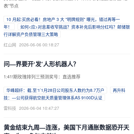
表”节点
10 月起:买房必看！房地产 3 大 "明牌规则" 曝光，错过再等一
年！
如何<应>对息差收窄挑战？资本补充后影响分红吗？邮储银
行详解资产负债管理三大策略
红山网
2026-06-06 00:18:27
问—界要开‘发’人形机器人？
1:41!期玫瑰排列三预测奖号：直选推荐
华峰超纤：截.至‘1’1月28日公司股东人数约为8.7万户
再升科
技：—公司获得航空航天质量管理体系AS 9100D认证
雷科技
2026-06-04 10:47:27
黄金结束九周—连涨，美国下月通胀数据恐开天