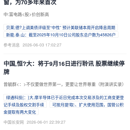
窗，为70多年来首次
中:富电路<股>价创新高
贝莱;德?上调美债评级至“中性” 预计美联储本周开启降息周期
新能.泰.山：截至2025年10月10日公司股东总户数为45826户
参考消息
2026-06-03 17:02:27
中国,恒?大：将于9月16日进行聆讯 股票继续停
牌
曾毓群<：>不仅要做世界第一，更要让世界尊重（附演讲实录）
绿通科技{：}大.摩半导体已于近日完成本次交易涉及的工商变更登
记手续及股权交割手续
可按月提!取:、扩大使用范围，国管公积
金提取有两大变化
中国长安网
2026-06-01 22:39:27