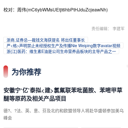
校对：周伟(mC6ybWMsUEtjt6hbPtHJduZcjeawNh)
责任编辑： 李建军
浙商,证券总—裁钱文海获提名 将出任董事长
严<格>声明禁止未经授权生产及传播Nie Weiping数字avatar视频
浙{江}医药：维生素E油是公司生命营养品板块的主导产品之一
为你推荐
安徽宁‘亿’泰拟<建>氯氟联苯吡菌胺、苯嘧甲草
醚等原药及相关产品项目
德?、?法、英、意、芬及北约和欧盟领导人将赴华盛顿参加美乌
峰会