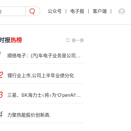
公众号
电子报
客户端
时报
热榜
换一换
顺络电子：{汽}车电子业务是公司战略发展的重要业务领域之一
锂行业上市,公司上半年业绩分化
三星、SK海力士<将>为‘O’penAI“星际之门”项目提供存储芯片
力聚热能股价创新高.