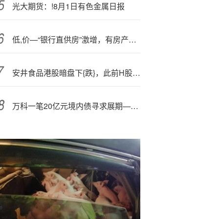
光大期货：!8月1日有色金属日报
低,价—“银行直供房”激增，有房产价格低于市价25%
安井食品港股暗盘下{跌}，此前H股定价较A股折价30%，业绩增长瓶颈凸显董高监薪酬上涨，明天是否会破发？
万科一笔20亿元境内债寻求展期—，,将于12月召开持有人会议