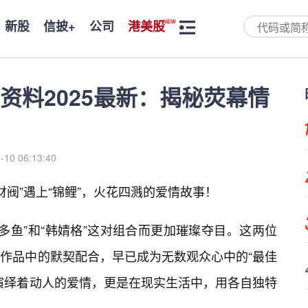
新股
信披+
公司
港美股
资料2025最新：揭秘荧幕情
-10 06:13:40
“财阀”遇上“锦鲤”，火花四溅的爱情故事！
王多鱼”和“韩婧格”这对组合而更加璀璨夺目。这两位
视作品中的默契配合，早已成为无数观众心中的“最佳
演绎着动人的爱情，更是在现实生活中，用各自独特