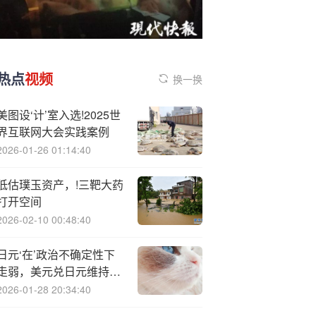
热点
视频
换一换
美图设‘计’室入选!2025世
界互联网大会实践案例
2026-01-26 01:14:40
低估璞玉资产，!三靶大药
打开空间
2026-02-10 00:48:40
日元‘在’政治不确定性下
走弱，美元兑日元维持反
弹但受制于200日均线
2026-01-28 20:34:40