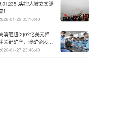
3,01235 ,实控人被立案调
查！
2026-01-29 05:16:40
美澳砸超{2}0?亿美元押
注关键矿产，澳矿企股价
应声上涨
2026-01-27 23:46:40