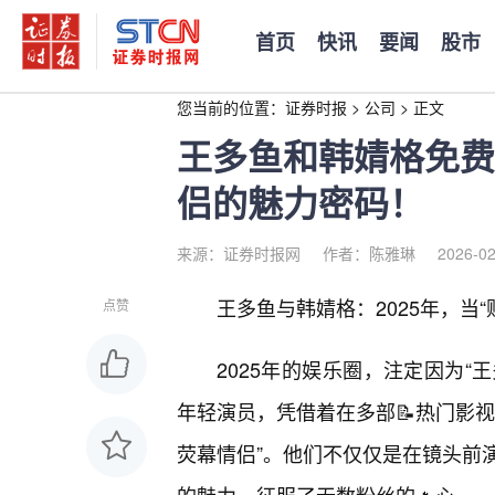
首页
快讯
要闻
股市
您当前的位置：
证券时报
>
公司
>
正文
王多鱼和韩婧格免费
侣的魅力密码！
来源：证券时报网
作者：陈雅琳
2026-02
王多鱼与韩婧格：2025年，当
点赞
2025年的娱乐圈，注定因为“
年轻演员，凭借着在多部📝热门影
荧幕情侣”。他们不仅仅是在镜头前