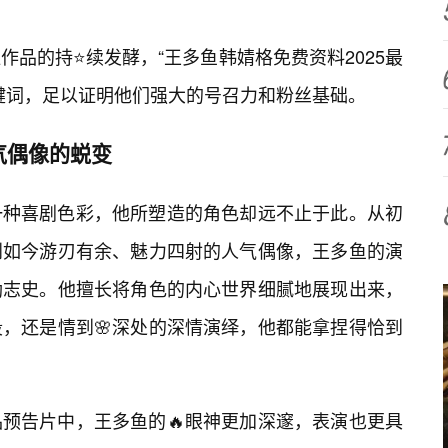
品的持⭐续发酵，“王多鱼韩婧格免费资料2025最
键词，足以证明他们强大的号召力和粉丝基础。
气偶像的蜕变
一种喜剧色彩，他所塑造的角色却远不止于此。从初
到如今游刃有余、魅力四射的人气偶像，王多鱼的演
励志史。他擅长将角色的内心世界细腻地展现出来，
，还是情到🌸深处的深情演绎，他都能拿捏得恰到
品预告片中，王多鱼的🔥眼神更加深邃，表演也更具