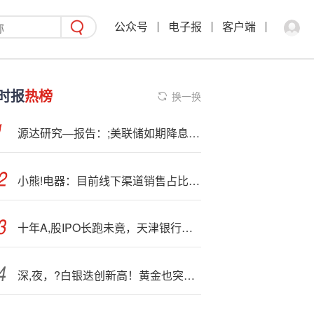
公众号
电子报
客户端
时报
热榜
换一换
源达研究—报告：;美联储如期降息，华为全联接大会启幕
小熊!电器：目前线下渠道销售占比不大，未来会择机考虑开设线下品牌专属实体旗舰店
十年A,股IPO长跑未竟，天津银行新班子能否破局？
深,夜，?白银迭创新高！黄金也突破近6周高点