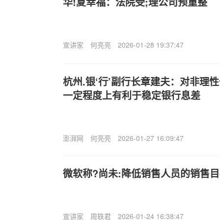
华!夏幸福：法院受;理公司预重整
宣讲家
何亮亮
2026-01-28 19:37:47
杭州.银‘行’副行长章建夫：对非理
一定程度上有利于稳定银行息差
澎湃网
何亮亮
2026-01-27 16:09:47
微软称?尚未:降低销售人员的销售
宣讲家
周轶君
2026-01-24 16:38:47