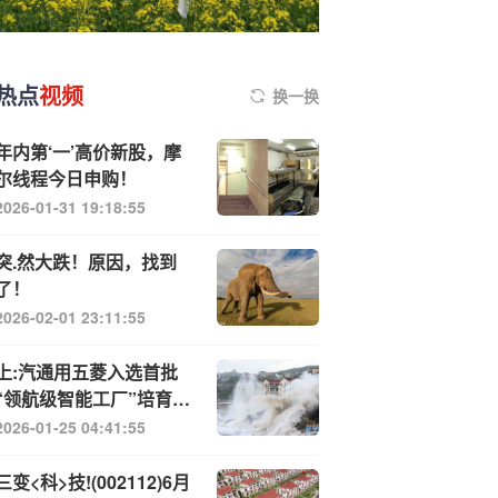
热点
视频
换一换
年内第‘一’高价新股，摩
尔线程今日申购！
2026-01-31 19:18:55
突.然大跌！原因，找到
了！
2026-02-01 23:11:55
上:汽通用五菱入选首批
“领航级智能工厂”培育名
单，中国制造业的“五菱
2026-01-25 04:41:55
方案”
三变<科>技!(002112)6月