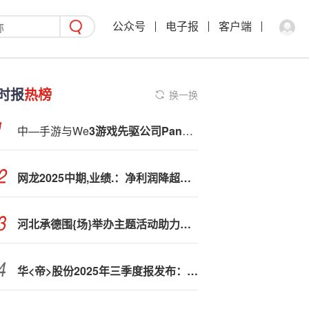
公众号
电子报
客户端
时报
热榜
换一换
中—手游与We
3游戏先驱公司Pangu就Web3支付及游戏推广达成战略合作
网龙2025中期,业绩.：净利润降超九成 投资加密货币亏损超9000万元
河北承德围{场}举办主题活动助力农特产品出村进城
华<帝>股份2025年三季度报发布：毛利上涨，年轻化内容营销破局行业冷势