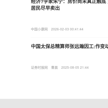
经济?学家朱宁：房价尚未真正触底 
居民尽早卖出
中国小康网
2026-02-03 00:41:44
中国太保总精算师张远瀚因工:作变动
证券时报网
曹晨
2025-08-05 21:44