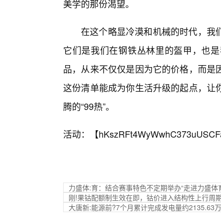
美学的那份渴望。
在这个略显冷漠和机械的时代，我们
它们是我们在钢铁丛林里的盔甲，也是
品，从来不仅仅是因为它的价格，而是
这份清单能成为你生活升级的起点，让
腾的“99热”。
活动：【
hKszRFt4WyWwhC373uUSCF
力盛体:育：结合赛事特色不定期举办“走进力盛体
刚!果钴配额制生效在即，钴价进入结构性上行周
大唐新:能源前?7个月累计完成发电量约2135.63万