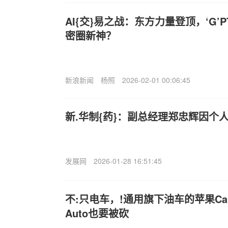
AI{交}易之战：东方力量登顶，‘G’
密圈新神？
新浪新闻
杨照
2026-02-01 00:06:45
新.华制{药}：副总经理郑忠辉因个
发展网
2026-01-28 16:51:45
不:只电车，!通用旗下油车的苹果CarPl
Auto也要被砍