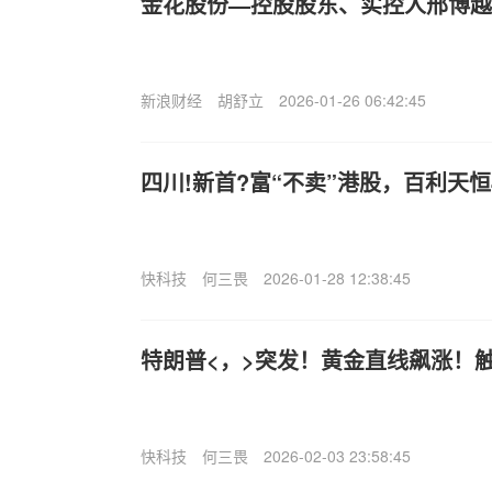
金花股份—控股股东、实控人邢博越受
新浪财经
胡舒立
2026-01-26 06:42:45
四川!新首?富“不卖”港股，百利天恒
快科技
何三畏
2026-01-28 12:38:45
特朗普<，>突发！黄金直线飙涨！触
快科技
何三畏
2026-02-03 23:58:45