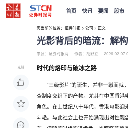
首页
快讯
要闻
股市
您当前的位置：
证券时报
>
公司
>
正文
光影背后的暗流：解构
来源：证券时报网
作者：胡舒立
2026-02-07 
时代的烙印与破冰之路
点赞
“三级影片”的诞生，并非一蹴而就
查制度交织下的产物。尤其在中国香港
角色。在上世纪八十年代，香港电影迎
斗艳。与此社会上也开始涌现出对性观