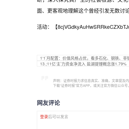
面、更客观地理解这个曾经引发无数讨
活动：【
8cjVGdkyAuHwSRRkeCZXbTJ
1‘1’月配置：价值风格占优，看多石化、钢铁、非银
13.;11亿‘主’力资金净流入 盐湖提锂概念涨1.79%
声明：证券时报力求信息真实、准确，文章提及内
下载“证券时报”官方APP，或关注官方微信公众
网友评论
登录
后可以发言